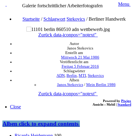
Menu
Galerie fortschrittlicher Arbeiterfotografen
Startseite
/
Schlagwort
Stekovics
/
Berliner Handwerk
Zurück
data-iconpos="notext"
Autor
Janos Stekovics
Erstellt am
Mittwoch 21 Mai 1986
Veröffentlicht am
Freitag 5 Februar 2016
Schlagwörter
ADN
,
Berlin
,
MTI
,
Stekovics
Alben
Janos.Stekovics
/
Mein Berlin 1986
Zurück
data-iconpos="notext"
Powered by
Piwigo
Ansicht :
Mobil
|
Standard
Close
Alben
click to expand contents
Ricarda.Heidemann
100