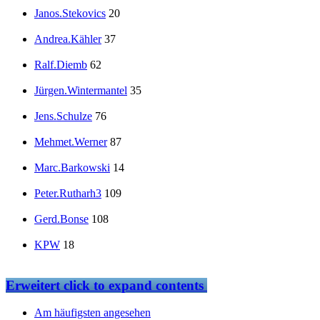
Janos.Stekovics
20
Andrea.Kähler
37
Ralf.Diemb
62
Jürgen.Wintermantel
35
Jens.Schulze
76
Mehmet.Werner
87
Marc.Barkowski
14
Peter.Rutharh3
109
Gerd.Bonse
108
KPW
18
Erweitert
click to expand contents
Am häufigsten angesehen