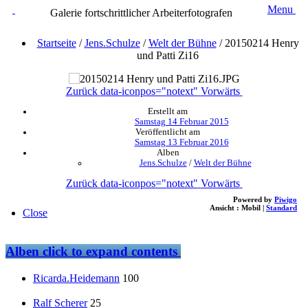
Menu
Galerie fortschrittlicher Arbeiterfotografen
Startseite
/
Jens.Schulze
/
Welt der Bühne
/
20150214 Henry
und Patti Zi16
Zurück
data-iconpos="notext"
Vorwärts
Erstellt am
Samstag 14 Februar 2015
Veröffentlicht am
Samstag 13 Februar 2016
Alben
Jens.Schulze
/
Welt der Bühne
Zurück
data-iconpos="notext"
Vorwärts
Powered by
Piwigo
Ansicht :
Mobil
|
Standard
Close
Alben
click to expand contents
Ricarda.Heidemann
100
Ralf Scherer
25