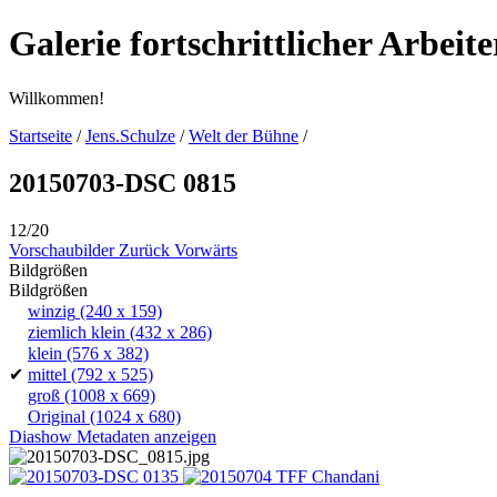
Galerie fortschrittlicher Arbeit
Willkommen!
Startseite
/
Jens.Schulze
/
Welt der Bühne
/
20150703-DSC 0815
12/20
Vorschaubilder
Zurück
Vorwärts
Bildgrößen
Bildgrößen
winzig
(240 x 159)
ziemlich klein
(432 x 286)
klein
(576 x 382)
✔
mittel
(792 x 525)
groß
(1008 x 669)
Original
(1024 x 680)
Diashow
Metadaten anzeigen