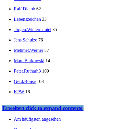
Ralf.Diemb
62
Lebenszeichen
33
Jürgen.Wintermantel
35
Jens.Schulze
76
Mehmet.Werner
87
Marc.Barkowski
14
Peter.Rutharh3
109
Gerd.Bonse
108
KPW
18
Erweitert
click to expand contents
Am häufigsten angesehen