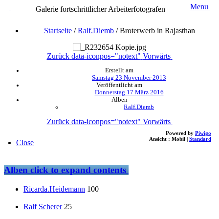
Menu
Galerie fortschrittlicher Arbeiterfotografen
Startseite
/
Ralf.Diemb
/
Broterwerb in Rajasthan
Zurück
data-iconpos="notext"
Vorwärts
Erstellt am
Samstag 23 November 2013
Veröffentlicht am
Donnerstag 17 März 2016
Alben
Ralf.Diemb
Zurück
data-iconpos="notext"
Vorwärts
Powered by
Piwigo
Ansicht :
Mobil
|
Standard
Close
Alben
click to expand contents
Ricarda.Heidemann
100
Ralf Scherer
25