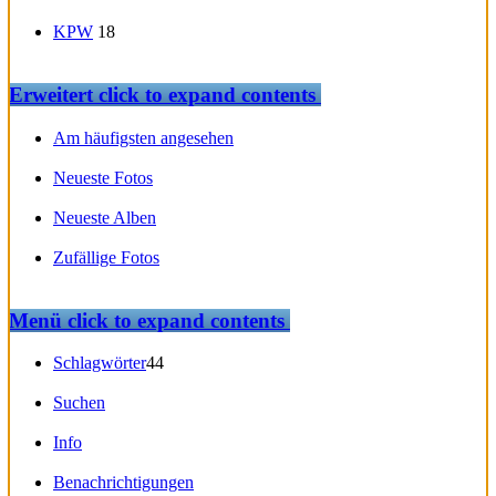
KPW
18
Erweitert
click to expand contents
Am häufigsten angesehen
Neueste Fotos
Neueste Alben
Zufällige Fotos
Menü
click to expand contents
Schlagwörter
44
Suchen
Info
Benachrichtigungen