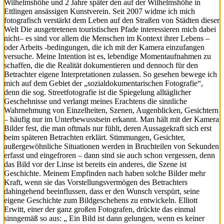
Wilhelmshöhe und 2 Jahre später den auf der Wilhelmshöhe in
Ettlingen ansässigen Kunstverein. Seit 2007 widme ich mich
fotografisch verstärkt dem Leben auf den Straßen von Städten dieser
Welt Die ausgetretenen touristischen Pfade interessieren mich dabei
nicht– es sind vor allem die Menschen im Kontext ihrer Lebens –
oder Arbeits -bedingungen, die ich mit der Kamera einzufangen
versuche. Meine Intention ist es, lebendige Momentaufnahmen zu
schaffen, die die Realität dokumentieren und dennoch für den
Betrachter eigene Interpretationen zulassen. So gesehen bewege ich
mich auf dem Gebiet der „sozialdokumentarischen Fotografie“,
denn die sog. Streetfotografie ist die Spiegelung alltäglicher
Geschehnisse und verlangt meines Erachtens die sinnliche
Wahrnehmung von Einzelheiten, Szenen, Augenblicken, Gesichtern
– häufig nur im Unterbewusstsein erkannt. Man hält mit der Kamera
Bilder fest, die man oftmals nur fühlt, deren Aussagekraft sich erst
beim späteren Betrachten erklärt. Stimmungen, Gesichter,
außergewöhnliche Situationen werden in Bruchteilen von Sekunden
erfasst und eingefroren – dann sind sie auch schon vergessen, denn
das Bild vor der Linse ist bereits ein anderes, die Szene ist
Geschichte. Meinem Empfinden nach haben solche Bilder mehr
Kraft, wenn sie das Vorstellungsvermögen des Betrachters
dahingehend beeinflussen, dass er den Wunsch verspürt, seine
eigene Geschichte zum Bildgeschehens zu entwickeln. Elliott
Erwitt, einer der ganz großen Fotografen, drückte das einmal
sinngemäß so aus: „ Ein Bild ist dann gelungen, wenn es keiner