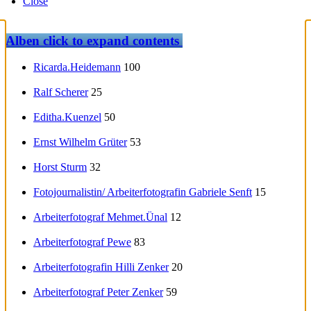
Close
Alben
click to expand contents
Ricarda.Heidemann
100
Ralf Scherer
25
Editha.Kuenzel
50
Ernst Wilhelm Grüter
53
Horst Sturm
32
Fotojournalistin/ Arbeiterfotografin Gabriele Senft
15
Arbeiterfotograf Mehmet.Ünal
12
Arbeiterfotograf Pewe
83
Arbeiterfotografin Hilli Zenker
20
Arbeiterfotograf Peter Zenker
59